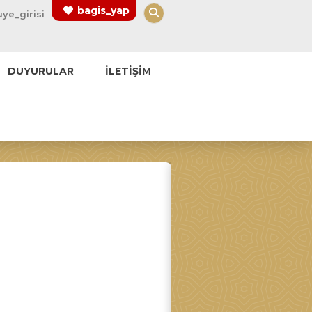
Arama Yap
bagis_yap
uye_girisi
DUYURULAR
İLETİŞİM