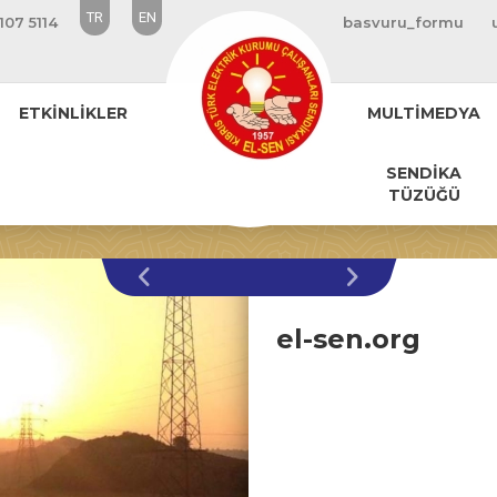
TR
EN
107 5114
basvuru_formu
ETKİNLİKLER
MULTİMEDYA
SENDİKA
TÜZÜĞÜ
el-sen.org