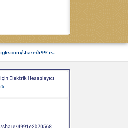
16
https://gemini.google.com/share/4991e2b70568
Ceptelefonu için Elektrik Hesa
HAZİRAN
çin Elektrik Hesaplayıcı
25
om/share/4991e2b70568