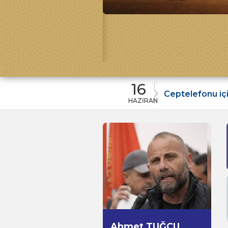
16
https://gemini.google.com/share/4991e2b70568
Ceptelefonu için Elektrik
HAZİRAN
Ahmet TUĞCU