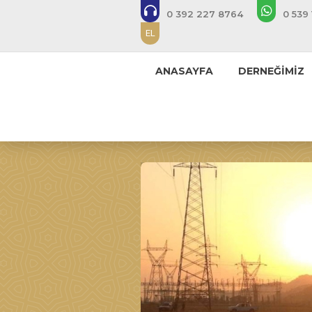
0 392 227 8764
0 539 
EL
ANASAYFA
DERNEĞİMİZ