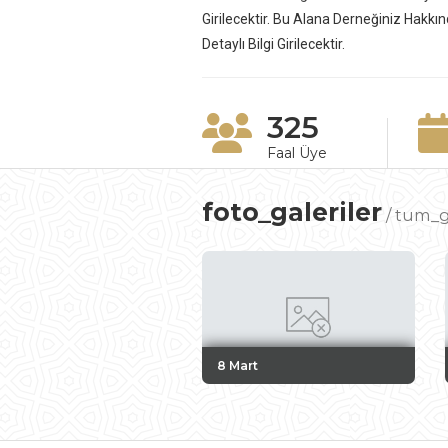
Girilecektir. Bu Alana Derneğiniz Hakkın
Detaylı Bilgi Girilecektir.
325
Faal Üye
foto_galeriler
/
tum_g
8 Mart