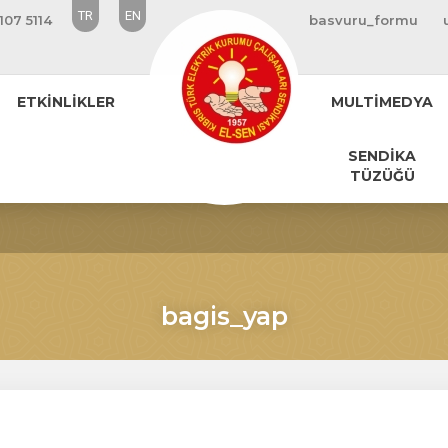
TR
EN
107 5114
basvuru_formu
ETKİNLİKLER
MULTİMEDYA
SENDİKA
TÜZÜĞÜ
bagis_yap