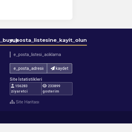
_buyuk
e_posta_listesine_kayit_olun
e_posta_listesi_aciklama
e_posta_adresinizi_yazin
kaydet
Site İstatistikleri
156283
233899
ziyaretci
gosterim
Site Haritası