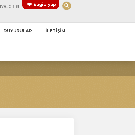
Arama Yap
bagis_yap
uye_girisi
DUYURULAR
İLETİŞİM