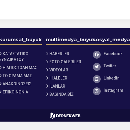
kurumsal_buyuk
multimedya_buyuk
sosyal_medya
Facebook
ΚΑΤΑΣΤΑΤΙΚΌ
HABERLER
Facebook
ΣΥΝΔΙΚΆΤΟΥ
FOTO GALERİLER
Twitter
Twitter
Η ΑΠΟΣΤΟΛΗ ΜΑΣ
VİDEOLAR
ΤΟ ΟΡΑΜΑ ΜΑΣ
Linkedin
İHALELER
Linkedin
ΑΝΑΚΟΙΝΩΣΕΙΣ
İLANLAR
Instagram
Instagram
ΕΠΙΚΟΙΝΩΝΙΑ
BASINDA BİZ