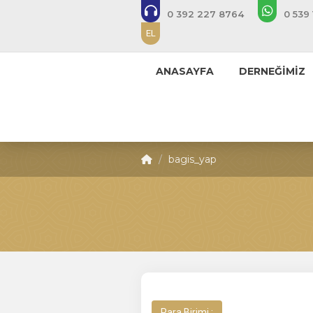
0 392 227 8764
0 539 
EL
ANASAYFA
DERNEĞİMİZ
bagis_yap
Para Birimi :