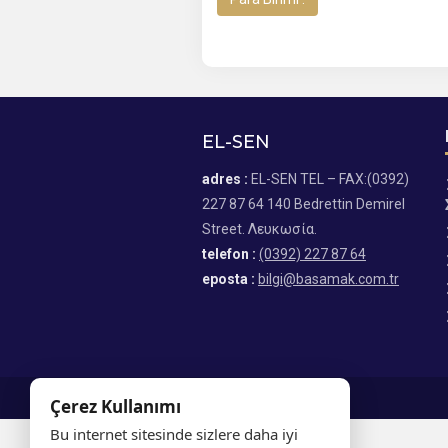
EL-SEN
adres :
EL-SEN TEL – FAX:(0392)
227 87 64 140 Bedrettin Demirel
Street. Λευκωσία.
telefon :
(0392) 227 87 64
eposta :
bilgi@basamak.com.tr
Çerez Kullanımı
Bu internet sitesinde sizlere daha iyi